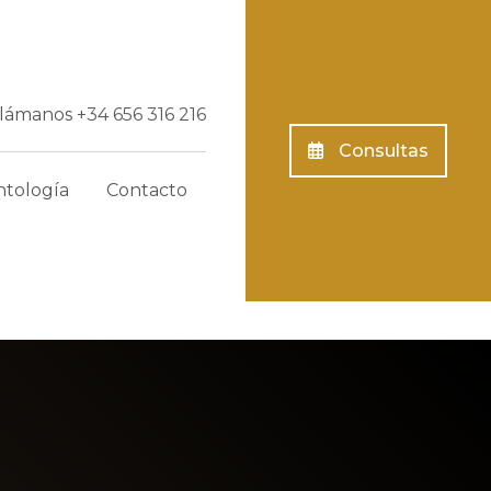
Llámanos
+34 656 316 216
Consultas
tología
Contacto