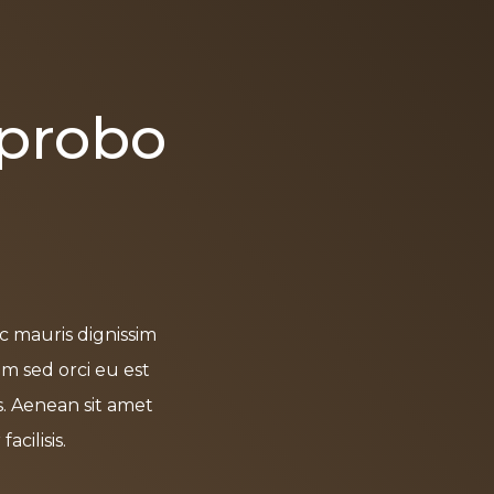
probo
ac mauris dignissim
am sed orci eu est
s. Aenean sit amet
acilisis.