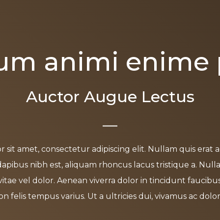
um animi enime 
Auctor Augue Lectus
sit amet, consectetur adipiscing elit. Nullam quis erat 
dapibus nibh est, aliquam rhoncus lacus tristique a. Null
vitae vel dolor. Aenean viverra dolor in tincidunt faucibu
n felis tempus varius. Ut a ultricies dui, vivamus ac dolor f