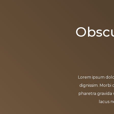
Obsc
Lorem ipsum dolor 
dignissim. Morbi 
pharetra gravida 
lacus no