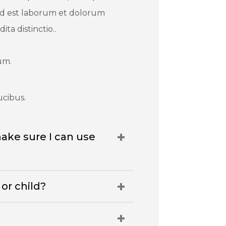
, id est laborum et dolorum
ta distinctio..
um.
ucibus.
ake sure I can use
or child?