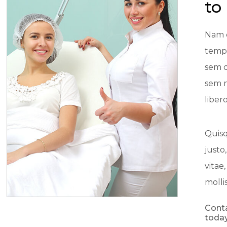
to
Nam e
tempu
sem q
sem 
libero
Quisq
justo
vitae
molli
Conta
today