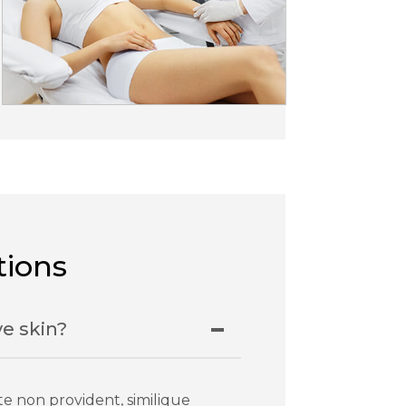
tions
e skin?
te non provident, similique