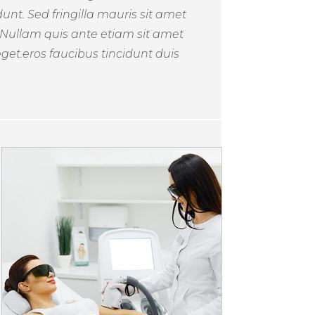
dunt. Sed fringilla mauris sit amet
.Nullam quis ante etiam sit amet
eget.eros faucibus tincidunt duis