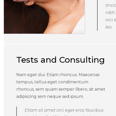
tinci
nibh
orci 
leo.
Tests and Consulting
Nam eget dui. Etiam rhoncus. Maecenas
tempus, tellus eget condimentum
rhoncus, sem quam semper libero, sit amet
adipiscing sem neque sed ipsum.
Etiam sit amet orci eget eros faucibus