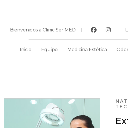
Bienvenidos a Clinic Ser MED
Inicio
Equipo
Medicina Estética
Odon
NAT
TE
Ex